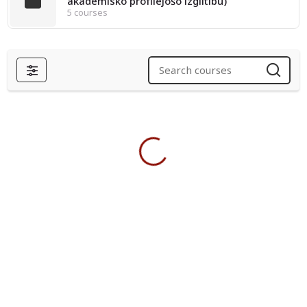
akadēmisko profilējošo izglītību)
5 courses
Filters