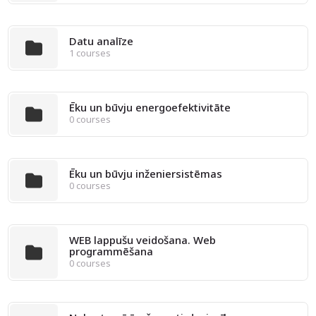
Datu analīze
1 courses
Ēku un būvju energoefektivitāte
0 courses
Ēku un būvju inženiersistēmas
0 courses
WEB lappušu veidošana. Web
programmēšana
0 courses