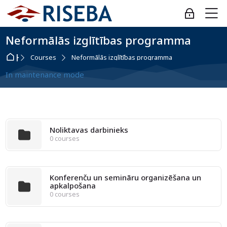
Skip to navigation
Skip to login form
Skip to main content
Skip to footer
M
Log in
Neformālās izglītības programma
Home
Courses
Neformālās izglītības programma
In maintenance mode
Noliktavas darbinieks
0 courses
Konferenču un semināru organizēšana un
apkalpošana
0 courses