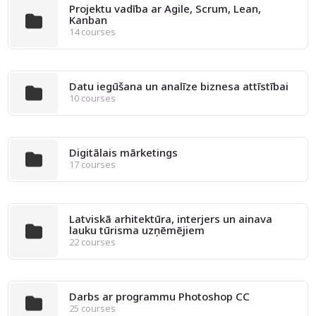
Projektu vadība ar Agile, Scrum, Lean,
Kanban
14 courses
Datu iegūšana un analīze biznesa attīstībai
10 courses
Digitālais mārketings
17 courses
Latviskā arhitektūra, interjers un ainava
lauku tūrisma uzņēmējiem
22 courses
Darbs ar programmu Photoshop CC
25 courses