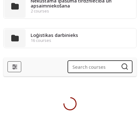
Nekustamā īpašuma tirdzniecība un
apsaimniekošana
2 courses
Loģistikas darbinieks
16 courses
Filters