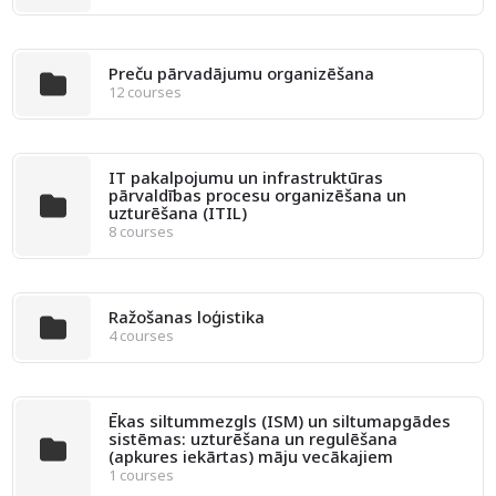
Preču pārvadājumu organizēšana
12 courses
IT pakalpojumu un infrastruktūras
pārvaldības procesu organizēšana un
uzturēšana (ITIL)
8 courses
Ražošanas loģistika
4 courses
Ēkas siltummezgls (ISM) un siltumapgādes
sistēmas: uzturēšana un regulēšana
(apkures iekārtas) māju vecākajiem
1 courses